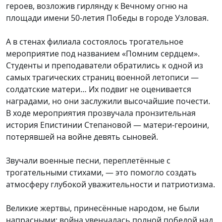
героев, возложив гирлянду к Вечному огню на
площади имени 50-летия Победы в городе Узловая.
А в стенах филиала состоялось трогательное
мероприятие под названием «Помним сердцем».
Студенты и преподаватели обратились к одной из
самых трагических страниц военной летописи —
солдатские матери… Их подвиг не оценивается
наградами, но они заслужили высочайшие почести.
В ходе мероприятия прозвучала пронзительная
история Епистинии Степановой — матери-героини,
потерявшей на войне девять сыновей.
Звучали военные песни, переплетённые с
трогательными стихами, — это помогло создать
атмосферу глубокой уважительности и патриотизма.
Великие жертвы, принесённые народом, не были
напрасными: война увенчалась полной победой над