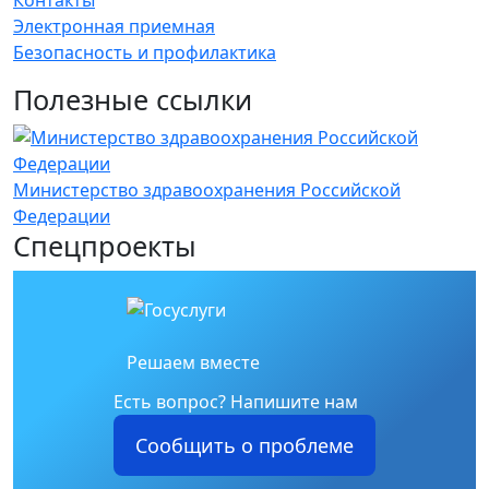
Контакты
Электронная приемная
Безопасность и профилактика
Полезные ссылки
Министерство здравоохранения Российской
Е
Федерации
у
Спецпроекты
Решаем вместе
Есть вопрос?
Напишите нам
Сообщить о проблеме