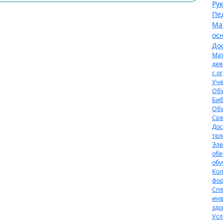
Ру
Пе
Ма
ос
До
Мат
дея
с о
Уче
Объ
Биб
Объ
Сре
Дос
тел
Эле
обе
обу
Кол
фор
Спе
инв
здо
Усл