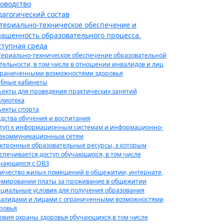
ководство
дагогический состав
териально-техническое обеспечение и
нащенность образовательного процесса.
ступная среда
ериально-техническое обеспечение образовательной
тельности, в том числе в отношении инвалидов и лиц
граниченными возможностями здоровья
бные кабинеты
екты для проведения практических занятий
лиотека
екты спорта
дства обучения и воспитания
туп к информационным системам и информационно-
екоммуникационным сетям
ктронные образовательные ресурсы, к которым
спечивается доступ обучающихся, в том числе
чающихся с ОВЗ
ичество жилых помещений в общежитии, интернате,
мировании платы за проживание в общежитии
циальные условия для получения образования
алидами и лицами с ограниченными возможностями
ровья
овия охраны здоровья обучающихся,в том числе