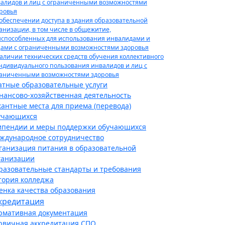
алидов и лиц с ограниченными возможностями
ровья
обеспечении доступа в здания образовательной
анизации, в том числе в общежитие,
способленных для использования инвалидами и
ами с ограниченными возможностями здоровья
аличии технических средств обучения коллективного
ндивидуального пользования инвалидов и лиц с
аниченными возможностями здоровья
атные образовательные услуги
нансово-хозяйственная деятельность
кантные места для приема (перевода)
учающихся
ипендии и меры поддержки обучающихся
ждународное сотрудничество
ганизация питания в образовательной
ганизации
разовательные стандарты и требования
тория колледжа
енка качества образования
кредитация
рмативная документация
рвичная аккредитация СПО