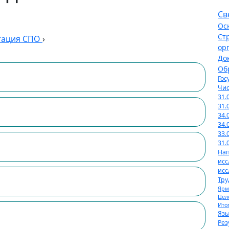
Св
Ос
Ст
тация СПО
›
ор
До
Об
Гос
Чис
31.
31.
34.
34.
33.
31.
Нап
исс
исс
Тру
Ярм
Цел
Ито
Язы
Рез