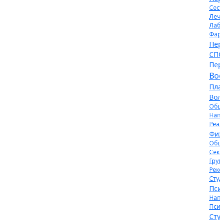
Сес
Леч
Лаб
Фа
Пе
СП
Пе
Во
Пл
Во
Об
Нап
Реа
Фи
Об
Се
Гру
Ре
Сту
Пс
Нап
Пси
Ст