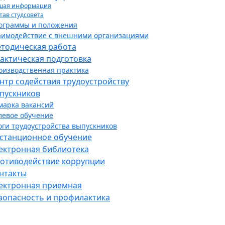
щая информация
тав студсовета
ограммы и положения
аимодействие с внешними организациями
тодическая работа
актическая подготовка
оизводственная практика
нтр содействия трудоустройству
пускников
марка вакансий
левое обучение
оги трудоустройства выпускников
станционное обучение
ектронная библиотека
отиводействие коррупции
нтакты
ектронная приемная
зопасность и профилактика