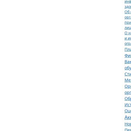
инв
здо
Об 
орг
при
лиц
О н
и и
огр
Пл
Фи
Ва
об
Ст
Ме
Ор
ор
Об
Ис
Оц
Ак
Но
Пе