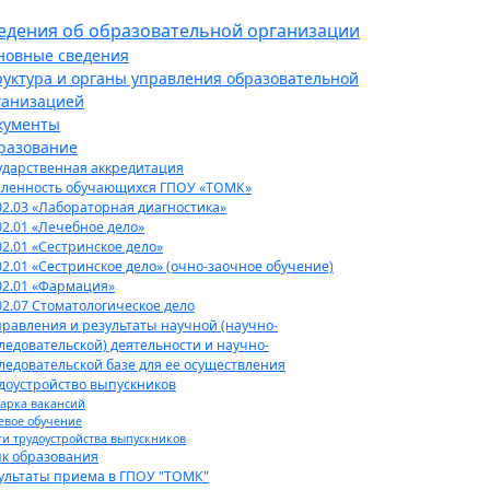
едения об образовательной организации
новные сведения
руктура и органы управления образовательной
ганизацией
кументы
разование
ударственная аккредитация
ленность обучающихся ГПОУ «ТОМК»
02.03 «Лабораторная диагностика»
02.01 «Лечебное дело»
02.01 «Сестринское дело»
02.01 «Сестринское дело» (очно-заочное обучение)
02.01 «Фармация»
02.07 Стоматологическое дело
равления и результаты научной (научно-
ледовательской) деятельности и научно-
ледовательской базе для ее осуществления
доустройство выпускников
арка вакансий
евое обучение
ги трудоустройства выпускников
к образования
ультаты приема в ГПОУ "ТОМК"