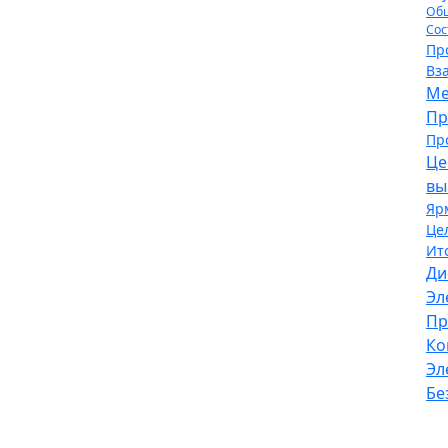
Об
Сос
Пр
Вз
Ме
Пр
Пр
Це
вы
Яр
Це
Ит
Ди
Эл
Пр
Ко
Эл
Бе