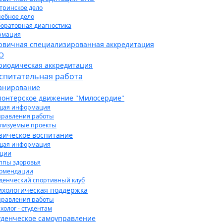
тринское дело
ебное дело
ораторная диагностика
рмация
рвичная специализированная аккредитация
О
риодическая аккредитация
спитательная работа
анирование
лонтерское движение "Милосердие"
щая информация
равления работы
лизуемые проекты
зическое воспитание
щая информация
кции
ппы здоровья
комендации
денческий спортивный клуб
ихологическая поддержка
равления работы
холог - студентам
уденческое самоуправление